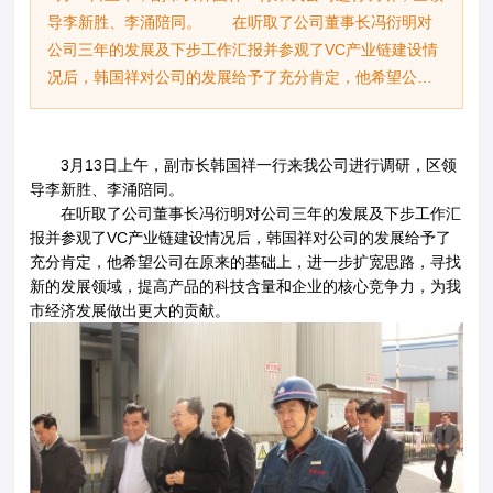
导李新胜、李涌陪同。 在听取了公司董事长冯衍明对
公司三年的发展及下步工作汇报并参观了VC产业链建设情
况后，韩国祥对公司的发展给予了充分肯定，他希望公司
在原来的基础上，进一步扩宽思路，寻找新的发展领域，
提高产品的科技含量和企业的核心竞争力，为我市经济发
展做出更大的贡献。
3月13日上午，副市长韩国祥一行来我公司进行调研，区领
导李新胜、李涌陪同。
在听取了公司董事长冯衍明对公司三年的发展及下步工作汇
关于鲁维
分公司
报并参观了VC产业链建设情况后，韩国祥对公司的发展给予了
充分肯定，他希望公司在原来的基础上，进一步扩宽思路，寻找
新的发展领域，提高产品的科技含量和企业的核心竞争力，为我
产品展示
企业文化
市经济发展做出更大的贡献。
新闻资讯
资质荣誉
联系我们