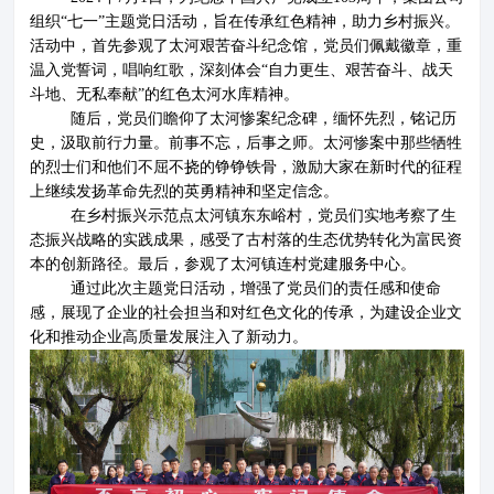
组织“七一”主题党日活动，旨在传承红色精神，助力乡村振兴。
活动中，首先参观了太河艰苦奋斗纪念馆，党员们佩戴徽章，重
温入党誓词，唱响红歌，深刻体会“自力更生、艰苦奋斗、战天
斗地、无私奉献”的红色太河水库精神。
随后，党员们瞻仰了太河惨案纪念碑，缅怀先烈，铭记历
史，汲取前行力量。前事不忘，后事之师。太河惨案中那些牺牲
的烈士们和他们不屈不挠的铮铮铁骨，激励大家在新时代的征程
上继续发扬革命先烈的英勇精神和坚定信念。
在乡村振兴示范点太河镇东东峪村，党员们实地考察了生
关于鲁维
分公司
态振兴战略的实践成果，感受了古村落的生态优势转化为富民资
本的创新路径。最后，参观了太河镇连村党建服务中心。
产品展示
企业文化
通过此次主题党日活动，增强了党员们的责任感和使命
感，展现了企业的社会担当和对红色文化的传承，为建设企业文
化和推动企业高质量发展注入了新动力。
新闻资讯
资质荣誉
联系我们