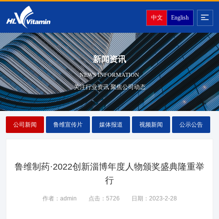
中文
English
新闻资讯
NEWS INFORMATION
关注行业资讯 聚焦公司动态
公司新闻
鲁维宣传片
媒体报道
视频新闻
公示公告
鲁维制药·2022创新淄博年度人物颁奖盛典隆重举
行
作者：admin
点击：5726
日期：2023-2-28