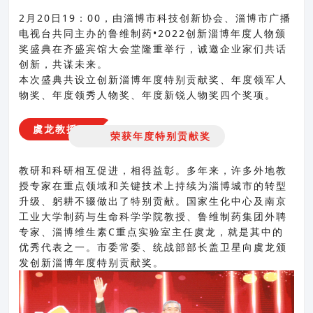
2月20日19：00，由淄博市科技创新协会、淄博市广播
电视台共同主办的鲁维制药•2022创新淄博年度人物颁
奖盛典在齐盛宾馆大会堂隆重举行，诚邀企业家们共话
创新，共谋未来。
本次盛典共设立创新淄博年度特别贡献奖、年度领军人
物奖、年度领秀人物奖、年度新锐人物奖四个奖项。
虞龙教授
荣获年度特别贡献奖
教研和科研相互促进，相得益彰。多年来，许多外地教
授专家在重点领域和关键技术上持续为淄博城市的转型
升级、躬耕不辍做出了特别贡献。国家生化中心及南京
工业大学制药与生命科学学院教授、鲁维制药集团外聘
专家、淄博维生素C重点实验室主任虞龙，就是其中的
优秀代表之一。市委常委、统战部部长盖卫星向虞龙颁
发创新淄博年度特别贡献奖。