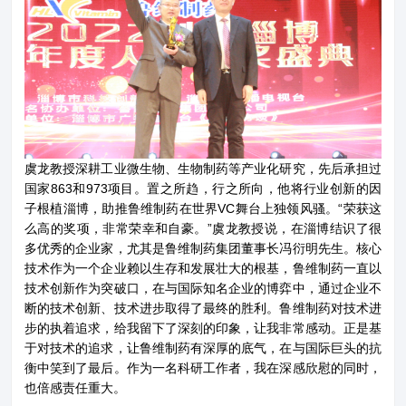
虞龙教授深耕工业微生物、生物制药等产业化研究，先后承担过
国家863和973项目。置之所趋，行之所向，他将行业创新的因
子根植淄博，助推鲁维制药在世界VC舞台上独领风骚。“荣获这
么高的奖项，非常荣幸和自豪。”虞龙教授说，在淄博结识了很
多优秀的企业家，尤其是鲁维制药集团董事长冯衍明先生。核心
技术作为一个企业赖以生存和发展壮大的根基，鲁维制药一直以
技术创新作为突破口，在与国际知名企业的博弈中，通过企业不
断的技术创新、技术进步取得了最终的胜利。鲁维制药对技术进
关于鲁维
分公司
步的执着追求，给我留下了深刻的印象，让我非常感动。正是基
于对技术的追求，让鲁维制药有深厚的底气，在与国际巨头的抗
产品展示
企业文化
衡中笑到了最后。作为一名科研工作者，我在深感欣慰的同时，
也倍感责任重大。