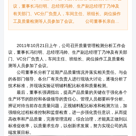
议，董事长冯衍明、总经理冯帅、生产副总经理丁乃坤及
有关部门、VC分厂负责人，车间主任、班组长、岗位操作
工及质量检测等人员参加了会议。 公司董事长亲自分
析了近期产品质量情况并落实相关责任。与会的各部门领
导、各分厂有关负责人进行现场大讨论，逐项分析了技术
标准，并现场实验证明辅料配比标准和质量检测。 最
2011年10月21日上午，公司召开质量管理检测分析工作会
后，董事长强调指出，提高产品质量的关键在于强化各个
议，董事长冯衍明、总经理冯帅、生产副总经理丁乃坤及有关部
门、VC分厂负责人，车间主任、班组长、岗位操作工及质量检
生产环节的防控和各级领导的责任心。管理人员都要科学
测等人员参加了会议。
分析、辨证对待当前存在质量问题，正视辅料配比标准和
公司董事长分析了近期产品质量情况并落实相关责任。与会
检测方法，加强细化过程标准控制和监督检查，进一步强
的各部门领导、各分厂有关负责人进行现场大讨论，逐项分析了
化责任意识，从而提高收率和产品质量，完善管理流程，
技术标准，并现场实验证明辅料配比标准和质量检测。
综合治理，才能真正做到以标准促收率，以质量求生存，
最后，董事长强调指出，提高产品质量的关键在于强化各个
以创新求发展，努力实现公司的高端发展目标。董事长现
生产环节的防控和各级领导的责任心。管理人员都要科学分析、
场讲解分析现场操作实验现场操作实验董事长作指示要求
辨证对待当前存在质量问题，正视辅料配比标准和检测方法，加
强细化过程标准控制和监督检查，进一步强化责任意识，从而提
高收率和产品质量，完善管理流程，综合治理，才能真正做到以
标准促收率，以质量求生存，以创新求发展，努力实现公司的高
端发展目标。