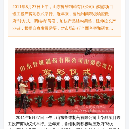
2011年5月27日上午，山东鲁维制药有限公司山梨醇项目
竣工投产剪彩仪式举行。近年来，鲁维制药积极响应政
府“转方式、调结构”号召，加快产品结构调整，延伸拉长产
业链，根据自身发展需要，对市场进行全面考察和研究分
析，决定立足主导产品优势，优化产品结构，完善产业链
条，加大新建项目投资。投资4亿余元的山梨醇项目全面竣
工达产后，将有效解决主导产品上游原料的供应，掌控原
料市场的主动权，降低生产成本，通过产品结构调整、技
术创新，打造VC产品前延后伸、互为配套的完整产业链，
关于鲁维
分公司
进一步提高市场竞争力，为打造“创鲁维百年品牌，树行业
一流典范”的目标奠定了坚实基础。
产品展示
企业文化
新闻资讯
资质荣誉
联系我们
2011年5月27日上午，山东鲁维制药有限公司山梨醇项目竣
工投产剪彩仪式举行。近年来，鲁维制药积极响应政府“转方