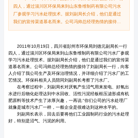
四人，通过淄川区环保局来到山东鲁维制药有限公司污水
厂参观学习污水处理技术。据刘副局长介绍，他们是通过
我们的宣传渠道慕名而来。公司冯帅总经理热情的接待了
刘副局长一行，向客人介绍了我公司生产及环保治理情
况，并详细介绍了污水厂的工艺情况。环保科相关人员陪
同刘副局长考察了污水厂。 在考察过程中，刘副局长
2011年10月19日，四川省彭州市环保局刘德元副局长一行
对厌氧产生沼气用来发电、好氧出水进行后物化处理达到
四人，通过淄川区环保局来到山东鲁维制药有限公司污水厂参观
关于鲁维
分公司
学习污水处理技术。据刘副局长介绍，他们是通过我们的宣传渠
中水回收、活性污泥经板框压滤形成有机肥原料等技术产
道慕名而来。公司冯帅总经理热情的接待了刘副局长一行，向客
生了浓厚兴趣，一再说:“你们公司的污水处理厂就像是城市
产品展示
企业文化
人介绍了我公司生产及环保治理情况，并详细介绍了污水厂的工
污水厂一样，一般企业是很难达到这种水平的。” 刘副
艺情况。环保科相关人员陪同刘副局长考察了污水厂。
局长表示，回去后要将他们工业园制药行业的污水处理
在考察过程中，刘副局长对厌氧产生沼气用来发电、好氧出
新闻资讯
资质荣誉
好，特别是沼气、污泥的利用。
水进行后物化处理达到中水回收、活性污泥经板框压滤形成有机
肥原料等技术产生了浓厚兴趣，一再说:“你们公司的污水处理厂
联系我们
就像是城市污水厂一样，一般企业是很难达到这种水平的。
刘副局长表示，回去后要将他们工业园制药行业的污水处理
好，特别是沼气、污泥的利用。