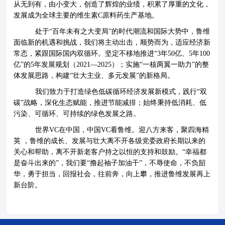
从无到有，由小变大，创造了辉煌的业绩，积累了厚重的文化，
新闻资讯
资质荣誉
发展成为全球主要的维生素C原料药生产基地。
处于“百年未有之大变局”的时代潮流和国际大势中，鲁维
联系我们
面临新的机遇和挑战，我们将主动出击，顺势而为，适应经济新
常态，紧跟国际国内双循环。坚定不移地推进“3年50亿、5年100
亿”的5年发展规划（2021—2025）；实施“一核两翼一助力”的整
体发展思路，构建“壮大主业、多元发展”的新格局。
我们致力于打造绿色低碳循环经济发展新模式，践行“双
碳”战略，深化生态赋能，推进节能减排；始终秉持低消耗、低
污染、可循环、可持续的绿色发展之路。
世界VC在中国，中国VC看鲁维。迎八方来客，聚四海精
英
，鲁维的成长、发展与壮大离不开各级党委政府长期以来的
关心和帮助，离不开新老客户持之以恒的支持和鼓励。“幸福都
是奋斗出来的”，我们要“撸起袖子加油干”，不辱使命，不负韶
华，勇于担当，回报社会，往前奔，向上攀，推进鲁维发展再上
新台阶。