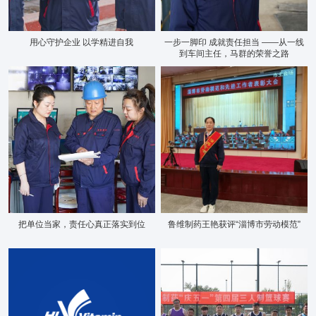
用心守护企业 以学精进自我
一步一脚印 成就责任担当 ——从一线
到车间主任，马群的荣誉之路
把单位当家，责任心真正落实到位
鲁维制药王艳获评“淄博市劳动模范”