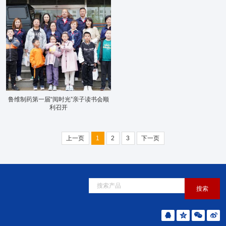
鲁维制药第一届“阅时光”亲子读书会顺
利召开
上一页
1
2
3
下一页