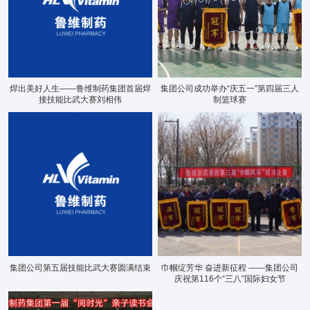
关于鲁维
分公司
产品展示
企业文化
焊出美好人生——鲁维制药集团首届焊
集团公司成功举办“庆五一”第四届三人
接技能比武大赛刘相伟
制篮球赛
新闻资讯
资质荣誉
联系我们
集团公司第五届技能比武大赛圆满结束
巾帼绽芳华 奋进新征程 ——集团公司
庆祝第116个“三八”国际妇女节