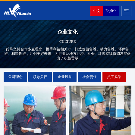
中文
English
企业文化
CULTURE
始终坚持合作多赢理念，携手利益相关方，打造价值鲁维、动力鲁维、环保鲁
维、和谐鲁维，共创美好未来，为行业及地方经济、社会、环境持续协调发展做
出了积极贡献
公司理念
领导关怀
企业风采
社会责任
员工风采