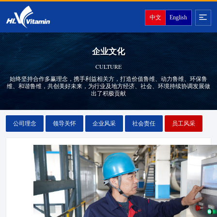
中文
English
企业文化
CULTURE
始终坚持合作多赢理念，携手利益相关方，打造价值鲁维、动力鲁维、环保鲁
维、和谐鲁维，共创美好未来，为行业及地方经济、社会、环境持续协调发展做
出了积极贡献
公司理念
领导关怀
企业风采
社会责任
员工风采