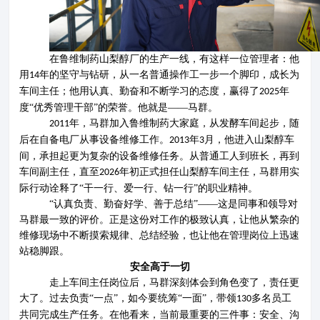
在鲁维制药山梨醇厂的生产一线，有这样一位管理者：他
用
年的坚守与钻研，从一名普通操作工一步一个脚印，成长为
14
车间主任；他用认真、勤奋和不断学习的态度，赢得了
年
2025
度“优秀管理干部”的荣誉。他就是——马群。
年，马群加入鲁维制药大家庭，从发酵车间起步，随
2011
后在自备电厂从事设备维修工作。
年
月，他进入山梨醇车
2013
3
间，承担起更为复杂的设备维修任务。从普通工人到班长，再到
车间副主任，直至
年初正式担任山梨醇车间主任，马群用实
2026
际行动诠释了“干一行、爱一行、钻一行”的职业精神。
“认真负责、勤奋好学、善于总结”——这是同事和领导对
马群最一致的评价。正是这份对工作的极致认真，让他从繁杂的
维修现场中不断摸索规律、总结经验，也让他在管理岗位上迅速
站稳脚跟。
安全高于一切
走上车间主任岗位后，马群深刻体会到角色变了，责任更
大了。过去负责
“一点”，如今要统筹“一面”，带领
多名员工
1
3
0
共同完成生产任务。在他看来，当前最重要的三件事：
安全、沟