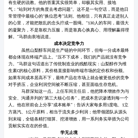
有生硬的说教。他的答案其实很简单，却极其实用、接地
产品展示
企业文化
气：
“站到对方的角度去考虑问题”。这不是一句空话，而是他日
常管理中最核心的“换位思考”法则。他相信，只有真正走进别人
新闻资讯
资质荣誉
的心里，才能把散乱的念头拧成一股绳。
“
人的车间，最强大
1
3
0
的凝聚力，不是靠权力压服，而是靠真心换真心、用理解赢得理
联系我们
解。”
马群由衷地说道。
成本决定竞争力
虽然山梨醇车间是生产链的中间环节，但每一分成本最终
都会体现在终端产品上。
“压不下成本，我们的产品就没有竞争
力。”马群这句话道出了传统制造业的残酷现实：山梨醇作为维
生素
的核心原料，其价格直接影响终端市场的定价权和份额。
C
如果车间成本居高不下，最终产品在市场上就会被更低价的竞争
对手挤压，企业利润空间被不断压缩，甚至面临生存危机。
马群深知这一点
。
上任车间主任后，他把降本增效作为与
安全、沟通并列的
“第三大核心任务”
，
把成本意识渗透到每一个
人。他在班前会上分享
“成本账单”：告诉大家每多用
度电、
立
1
1
方蒸汽、
公斤原料，相当于流失多少利润；
他
带领团队从源头
1
到末端，全链条精打细算、挖潜增效，用一系列务实举措为公司
贡献实实在在的价值。
学无止境