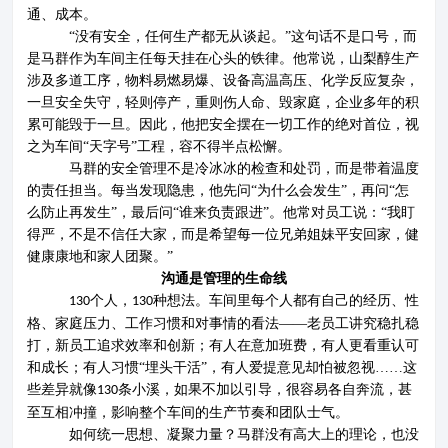
通、成本。
“没有安全，任何生产都无从谈起。”这句话不是口号，而
是马群作为车间主任每天挂在心头的铁律。他常说，山梨醇生产
涉及多道工序，物料易燃易爆、设备高温高压、化学反应复杂，
一旦安全失守，轻则停产，重则伤人命、毁家庭，企业多年的积
累可能毁于一旦。因此，他把安全摆在一切工作的绝对首位，视
之为车间“天字号”工程，容不得半点松懈。
马群的安全管理不是冷冰冰的检查和处罚，而是带着温度
的责任担当。每当发现隐患，他先问
“为什么会发生”，再问“怎
么防止再发生”，最后问“谁来负责跟进”。他常对员工说：“我盯
得严，不是不信任大家，而是
希望
每一位兄弟姐妹平安回家，健
健康康地和家人团聚。
”
沟通是管理的生命线
个人，
种想法。车间里每个人都有自己的经历、性
1
3
0
1
3
0
格、家庭压力、工作习惯和对事情的看法——老员工讲究稳扎稳
打，新员工追求效率和创新；有人在意加班费，有人更看重认可
和成长；有人习惯“埋头干活”，有人爱提意见却怕被忽视……这
些差异就像
条小溪，如果不加以引导，很容易各自奔流，甚
1
3
0
关于鲁维
分公司
至互相冲撞，影响整个车间的生产节奏和团队士气。
如何统一思想、凝聚力量？马群没有高大上的理论，也没