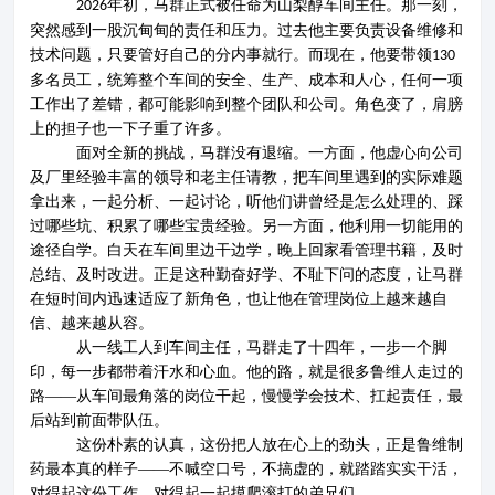
年初，马群正式被任命为山梨醇车间主任。那一刻，
2026
突然感到一股沉甸甸的责任和压力。过去他主要负责设备维修和
技术问题，只要管好自己的分内事就行。而现在，他要带领
130
多名员工，统筹整个车间的安全、生产、成本和人心，任何一项
工作出了差错，都可能影响到整个团队和公司。角色变了，肩膀
上的担子也一下子重了许多。
面对全新的挑战，马群没有退缩。一方面
，他虚心向公司
及厂里经验丰富的领导和老主任请教，把车间里遇到的实际难题
拿出来，一起分析、一起讨论，听他们讲曾经是怎么处理的、踩
过哪些坑、积累了哪些宝贵经验。另一方面，
他利用一切能用的
途径自学。白天在车间里边干边学，晚上回家看管理书籍，及时
总结、及时改进。正是这种勤奋好学、不耻下问的态度，让马群
在短时间内迅速适应了新角色，也让他在管理岗位上越来越自
信、越来越从容。
从一线工人到车间主任，马群走了十四年，
一步一个脚
印
，每一步都带着汗水和心血。他的路，就是很多鲁维人走过的
路
——从车间最角落的岗位干起，慢慢学会技术、扛起责任，最
后站到前面带队伍。
这份朴素的认真，这份把人放在心上的劲头，正是鲁维制
药最本真的样子
——不喊空口号，不搞虚的，就踏踏实实干活，
对得起这份工作、对得起一起摸爬滚打的弟兄们。