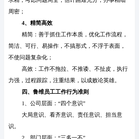
周密；
4、精简高效
精简：善于抓住工作本质，优化工作流程，
关于鲁维
分公司
简洁、可行、易操作，不搞形式，不浮于表面，
不使问题复杂化；
产品展示
企业文化
高效：工作不拖拉、不推诿、不扯皮，执行
新闻资讯
资质荣誉
力强，过程跟踪，注重结果，以成败论英雄。
四、鲁维员工工作行为准则
联系我们
1、公司层面：“四个意识”
大局意识、看齐意识、责任意识、担当意
识。
2、部门层面：“三多一不”