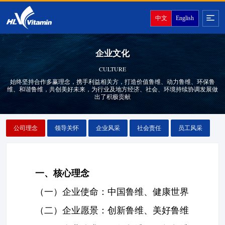
中文
English
企业文化
CULTURE
始终坚持合作多赢理念，携手利益相关方，打造价值鲁维、动力鲁维、环保鲁
维、和谐鲁维，共创美好未来，为行业及地方经济、社会、环境持续协调发展做
出了积极贡献
公司理念
领导关怀
企业风采
社会责任
员工风采
一、核心理念
（一）企业使命：中国鲁维、健康世界
（二）企业愿景：创新鲁维、美好鲁维