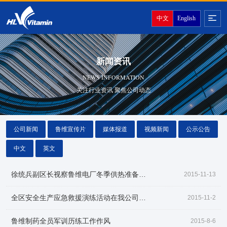
中文
English
新闻资讯
NEWS INFORMATION
关注行业资讯 聚焦公司动态
公司新闻
鲁维宣传片
媒体报道
视频新闻
公示公告
中文
英文
徐统兵副区长视察鲁维电厂冬季供热准备工作
2015-11-13
全区安全生产应急救援演练活动在我公司举行
2015-11-2
鲁维制药全员军训历练工作作风
2015-8-6