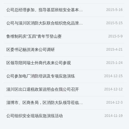
公司总经理参加、指导基层班组安全基本功训练
2015-5-16
公司与淄川区消防大队联合组织危化品泄漏处置应急演练
2015-5-15
鲁维制药庆“五四”青年节登山赛
2015-5-9
关于鲁维
分公司
区委书记杨洪涛来公司调研
2015-4-21
区领导陪同瑞士外商代表来公司参观
2015-1-24
产品展示
企业文化
公司参加电厂消防培训及专项应急演练
2014-12-15
新闻资讯
资质荣誉
淄川区出口退税政策说明会在我公司召开
2014-12-12
联系我们
淄博市、区商务局，区消防大队领导莅临公司督查消防安全工作
2014-12-3
公司组织安全现场应急演练活动
2014-11-19