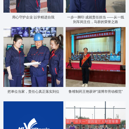
用心守护企业 以学精进自我
一步一脚印 成就责任担当 ——从一线
到车间主任，马群的荣誉之路
把单位当家，责任心真正落实到位
鲁维制药王艳获评“淄博市劳动模范”