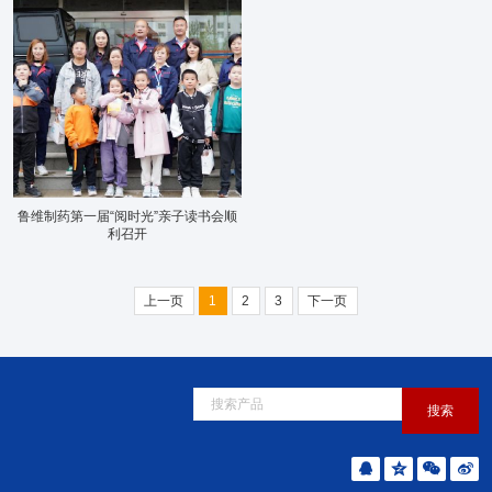
鲁维制药第一届“阅时光”亲子读书会顺
利召开
上一页
1
2
3
下一页