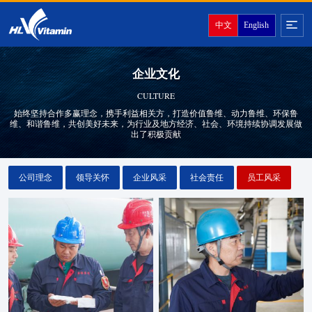
中文
English
企业文化
CULTURE
始终坚持合作多赢理念，携手利益相关方，打造价值鲁维、动力鲁维、环保鲁
维、和谐鲁维，共创美好未来，为行业及地方经济、社会、环境持续协调发展做
出了积极贡献
公司理念
领导关怀
企业风采
社会责任
员工风采