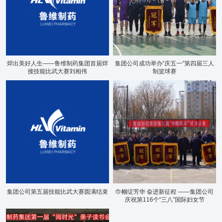
关于鲁维
分公司
产品展示
企业文化
焊出美好人生——鲁维制药集团首届焊
集团公司成功举办“庆五一”第四届三人
接技能比武大赛刘相伟
制篮球赛
新闻资讯
资质荣誉
联系我们
集团公司第五届技能比武大赛圆满结束
巾帼绽芳华 奋进新征程 ——集团公司
庆祝第116个“三八”国际妇女节