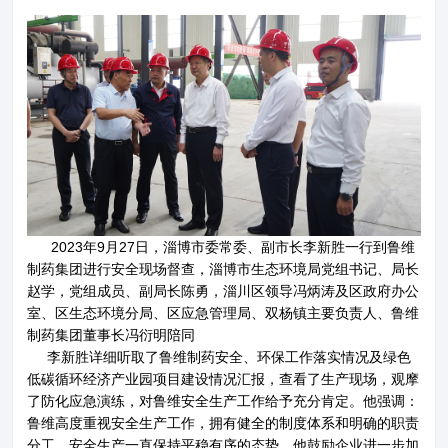
关于鲁维
分公司
2023年9月27日，淄博市委常委、副市长李新胜一行到鲁维
制药集团进行安全现场督查，淄博市生态环境局党组书记、局长
赵学，党组成员、副局长陈勇，淄川区领导冯炳涛及区政府办公
产品展示
企业文化
室、区生态环境分局、区应急管理局、双杨镇主要负责人、鲁维
制药集团董事长冯衍明陪同
新闻资讯
资质荣誉
李新胜详细听取了鲁维制药安全、环保工作落实情况及绿色
低碳循环经济产业园项目建设情况汇报，查看了生产现场，观摩
了防化应急演练，对鲁维安全生产工作给予充分肯定。他强调：
联系我们
鲁维高度重视安全生产工作，拥有健全的制度体系和明确的职责
分工，安全生产一直保持平稳有序的态势。他鼓励企业进一步加