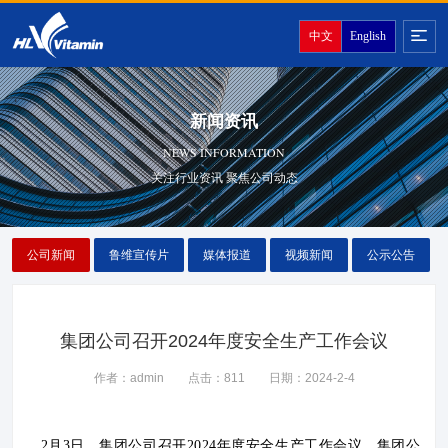
中文
English
新闻资讯
NEWS INFORMATION
关注行业资讯 聚焦公司动态
公司新闻
鲁维宣传片
媒体报道
视频新闻
公示公告
集团公司召开2024年度安全生产工作会议
作者：admin
点击：811
日期：2024-2-4
2月3日，集团公司召开2024年度安全生产工作会议，集团公